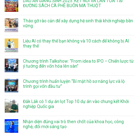
DẤU ẤN GIÁNG SINH 2025: KẾT NỐI VÀ LAN TỎA TẠI
ĐƯỜNG SÁCH CÀ PHÊ BUÔN MA THUỘT
Tháo gỡ rào cản để xây dựng hệ sinh thái khởi nghiệp bền
vững
Liệu AI có thay thế bạn không và 10 cách để không bị AI
thay thế
Chương trình Talkshow: “From idea to IPO – Chiến lược từ
ý tưởng đến vốn hóa lên sàn”
Chương trình huấn luyện “Bí mật hồ sơ năng lực và lộ
trình gọi vốn đầu tư”
Đắk Lắk có 1 dự án lọt Top 10 dự án vào chung kết Khởi
nghiệp Quốc gia
Nhận diện đúng vai trò then chốt của khoa học, công
nghệ, đổi mới sáng tạo